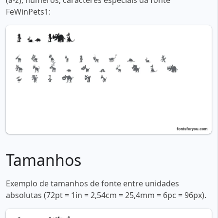
(a-z), números, caracteres especiais da fonte
FeWinPets1:
Tamanhos
Exemplo de tamanhos de fonte entre unidades
absolutas (72pt = 1in = 2,54cm = 25,4mm = 6pc = 96px).