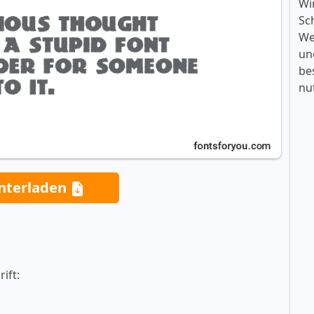
Wi
Sc
We
un
be
nu
nterladen
ift: