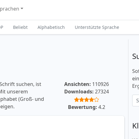
prachen
OP
Beliebt
Alphabetisch
Unterstützte Sprache
S
So
ei
chrift suchen, ist
Ansichten:
110926
Er
 Mit unserem
Downloads:
27324
lphabet (Groß- und
eigen.
Bewertung:
4.2
K