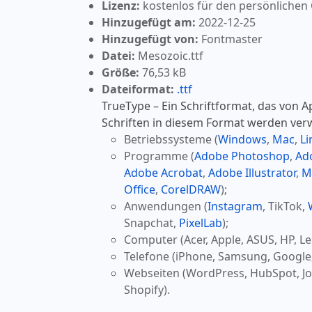
Lizenz:
kostenlos für den persönlichen
Hinzugefügt am:
2022-12-25
Hinzugefügt von:
Fontmaster
Datei:
Mesozoic.ttf
Größe:
76,53 kB
Dateiformat:
.ttf
TrueType – Ein Schriftformat, das von A
Schriften in diesem Format werden ver
Betriebssysteme (
Windows
,
Mac
,
Li
Programme (
Adobe Photoshop
,
Ad
Adobe Acrobat
,
Adobe Illustrator
,
M
Office
,
CorelDRAW
);
Anwendungen (
Instagram
, TikTok,
Snapchat,
PixelLab
);
Computer (Acer, Apple, ASUS, HP, Le
Telefone (iPhone, Samsung, Google
Webseiten (WordPress, HubSpot, J
Shopify).