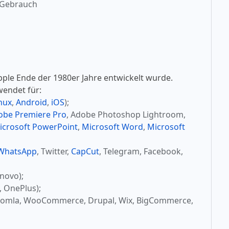
 Gebrauch
pple Ende der 1980er Jahre entwickelt wurde.
wendet für:
nux
,
Android
,
iOS
);
obe Premiere Pro
, Adobe Photoshop Lightroom,
icrosoft PowerPoint
,
Microsoft Word
,
Microsoft
WhatsApp
, Twitter,
CapCut
, Telegram, Facebook,
novo);
, OnePlus);
oomla, WooCommerce, Drupal, Wix, BigCommerce,