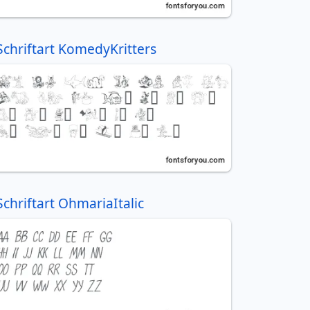
Schriftart KomedyKritters
Schriftart OhmariaItalic