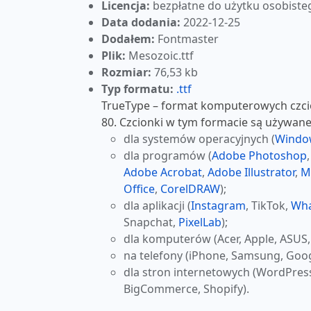
Licencja:
bezpłatne do użytku osobiste
Data dodania:
2022-12-25
Dodałem:
Fontmaster
Plik:
Mesozoic.ttf
Rozmiar:
76,53 kb
Typ formatu:
.ttf
TrueType – format komputerowych czcio
80. Czcionki w tym formacie są używane
dla systemów operacyjnych (
Windo
dla programów (
Adobe Photoshop
Adobe Acrobat
,
Adobe Illustrator
,
M
Office
,
CorelDRAW
);
dla aplikacji (
Instagram
, TikTok,
Wh
Snapchat,
PixelLab
);
dla komputerów (Acer, Apple, ASUS,
na telefony (iPhone, Samsung, Goog
dla stron internetowych (WordPres
BigCommerce, Shopify).