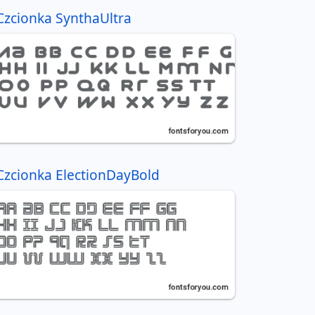
Czcionka SynthaUltra
Czcionka ElectionDayBold