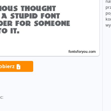
na
pr
po
ko
wy
obierz
c: