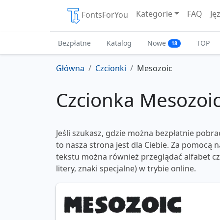
Kategorie
FAQ
Ję
FontsForYou
Bezpłatne
Katalog
Nowe
TOP
18
Główna
Czcionki
Mesozoic
Czcionka Mesozoi
Jeśli szukasz, gdzie można bezpłatnie pobra
to nasza strona jest dla Ciebie. Za pomocą
tekstu można również przeglądać alfabet czc
litery, znaki specjalne) w trybie online.