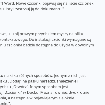
t Word. Nowe czcionki pojawią się na liście czcionek
z listy i zastosuj ją do dokumentu."
ws, kliknij prawym przyciskiem myszy na pliku
u kontekstowego. Do instalacji czcionki wymagane są
aniu czcionka będzie dostępna do użycia w dowolnym
u na kilka różnych sposobów. Jednym z nich jest
cisku „Dodaj” na pasku narzędzi, znalezienie i
rzycisku „Otwórz”. Innym sposobem jest
kacji „Czcionki” w Docku. Można również dwukrotnie
nia, a następnie w pojawiającym się oknie
ionkę”.