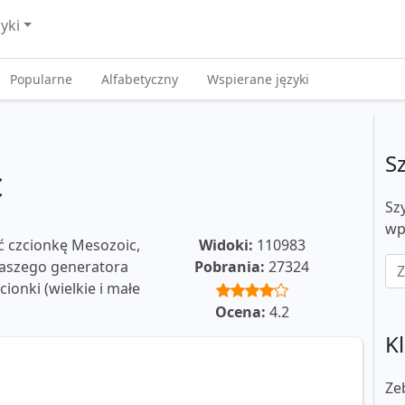
zyki
Popularne
Alfabetyczny
Wspierane języki
S
c
Sz
wp
ć czcionkę Mesozoic,
Widoki:
110983
 naszego generatora
Pobrania:
27324
ionki (wielkie i małe
Ocena:
4.2
Kl
Ze