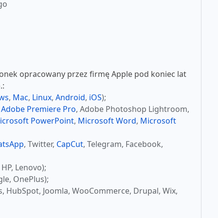
go
nek opracowany przez firmę Apple pod koniec lat
.:
ws
,
Mac
,
Linux
,
Android
,
iOS
);
,
Adobe Premiere Pro
, Adobe Photoshop Lightroom,
icrosoft PowerPoint
,
Microsoft Word
,
Microsoft
atsApp
, Twitter,
CapCut
, Telegram, Facebook,
 HP, Lenovo);
le, OnePlus);
s, HubSpot, Joomla, WooCommerce, Drupal, Wix,