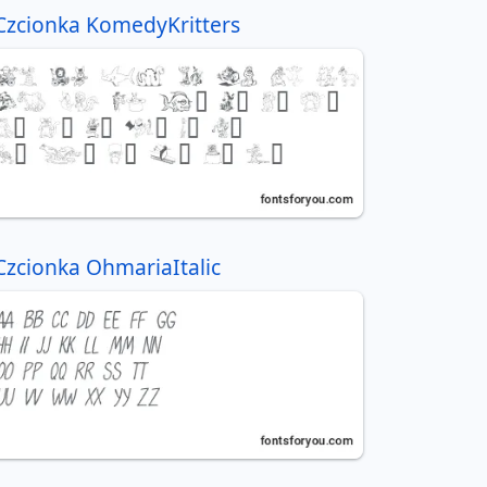
Czcionka KomedyKritters
Czcionka OhmariaItalic