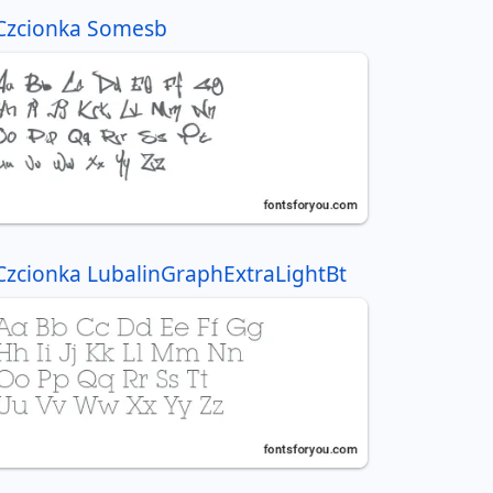
Czcionka Somesb
Czcionka LubalinGraphExtraLightBt