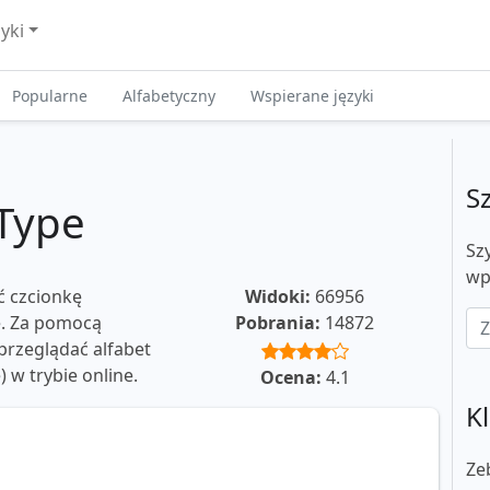
zyki
Popularne
Alfabetyczny
Wspierane języki
S
Type
Sz
wp
ć czcionkę
Widoki:
66956
ie. Za pomocą
Pobrania:
14872
rzeglądać alfabet
e) w trybie online.
Ocena:
4.1
Kl
Ze