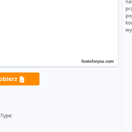
na
pr
po
ko
wy
obierz
gType: