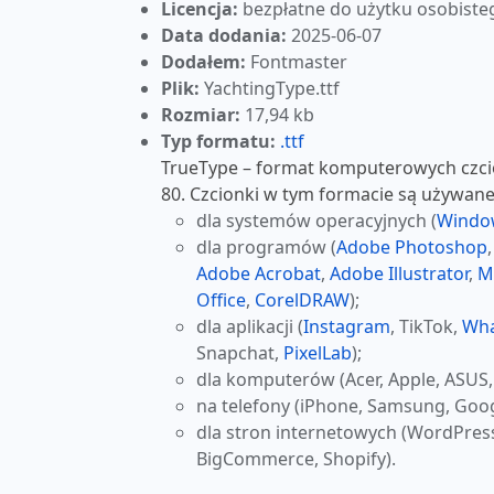
Licencja:
bezpłatne do użytku osobiste
Data dodania:
2025-06-07
Dodałem:
Fontmaster
Plik:
YachtingType.ttf
Rozmiar:
17,94 kb
Typ formatu:
.ttf
TrueType – format komputerowych czcio
80. Czcionki w tym formacie są używane
dla systemów operacyjnych (
Windo
dla programów (
Adobe Photoshop
Adobe Acrobat
,
Adobe Illustrator
,
M
Office
,
CorelDRAW
);
dla aplikacji (
Instagram
, TikTok,
Wh
Snapchat,
PixelLab
);
dla komputerów (Acer, Apple, ASUS,
na telefony (iPhone, Samsung, Goog
dla stron internetowych (WordPres
BigCommerce, Shopify).