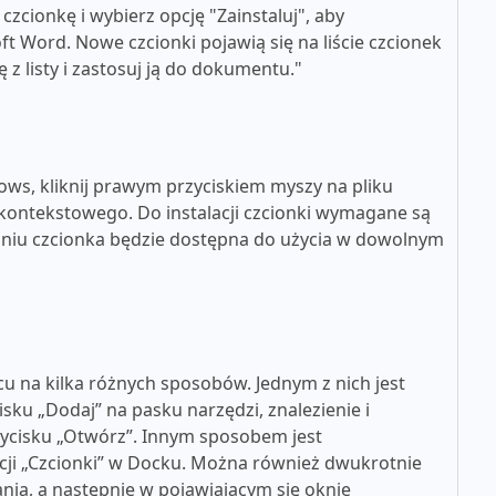
zcionkę i wybierz opcję "Zainstaluj", aby
t Word. Nowe czcionki pojawią się na liście czcionek
z listy i zastosuj ją do dokumentu."
ws, kliknij prawym przyciskiem myszy na pliku
u kontekstowego. Do instalacji czcionki wymagane są
aniu czcionka będzie dostępna do użycia w dowolnym
u na kilka różnych sposobów. Jednym z nich jest
cisku „Dodaj” na pasku narzędzi, znalezienie i
rzycisku „Otwórz”. Innym sposobem jest
kacji „Czcionki” w Docku. Można również dwukrotnie
nia, a następnie w pojawiającym się oknie