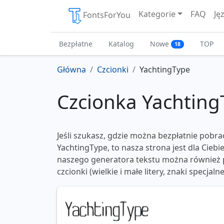
Kategorie
FAQ
Ję
FontsForYou
Bezpłatne
Katalog
Nowe
TOP
18
Główna
Czcionki
YachtingType
Czcionka Yachting
Jeśli szukasz, gdzie można bezpłatnie pobra
YachtingType, to nasza strona jest dla Cieb
naszego generatora tekstu można również p
czcionki (wielkie i małe litery, znaki specjaln