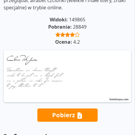
przeglądać alfabet czcionki (wielkie i małe litery, znaki
specjalne) w trybie online.
Widoki:
149865
Pobrania:
28849
Ocena:
4.2
Pobierz