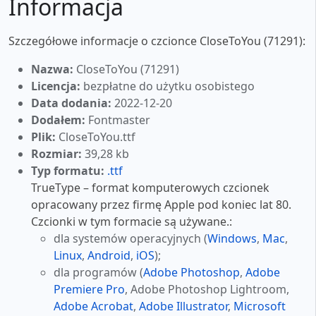
Informacja
Szczegółowe informacje o czcionce CloseToYou (71291):
Nazwa:
CloseToYou (71291)
Licencja:
bezpłatne do użytku osobistego
Data dodania:
2022-12-20
Dodałem:
Fontmaster
Plik:
CloseToYou.ttf
Rozmiar:
39,28 kb
Typ formatu:
.ttf
TrueType – format komputerowych czcionek
opracowany przez firmę Apple pod koniec lat 80.
Czcionki w tym formacie są używane.:
dla systemów operacyjnych (
Windows
,
Mac
,
Linux
,
Android
,
iOS
);
dla programów (
Adobe Photoshop
,
Adobe
Premiere Pro
, Adobe Photoshop Lightroom,
Adobe Acrobat
,
Adobe Illustrator
,
Microsoft