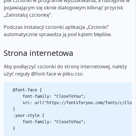
plik czcionki w programie wyszukiwania, a następnie w
pojawiającym się oknie dialogowym kliknąć przycisk
„Zainstaluj czcionkę”.
Podczas instalacji czcionki aplikacja „Czcionki”
automatycznie sprawdza ją pod kątem błędów.
Strona internetowa
Aby podłączyć czcionki do strony internetowej, należy
użyć reguły @font-face w pliku css:
@font-face {

    font-family: "CloseToYou";

    src: url("https://fontsforyou.com/fonts/c/Close
}

.your-style {

    font-family: "CloseToYou";
