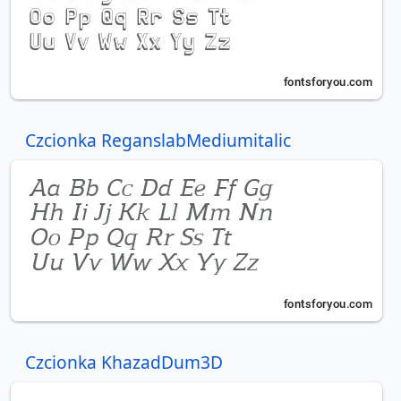
Czcionka ReganslabMediumitalic
Czcionka KhazadDum3D