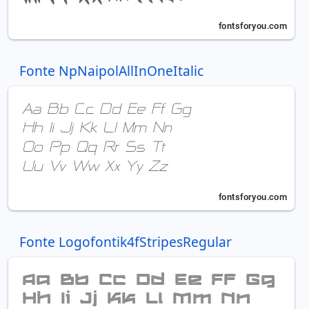
Fonte NpNaipolAllInOneItalic
Fonte Logofontik4fStripesRegular